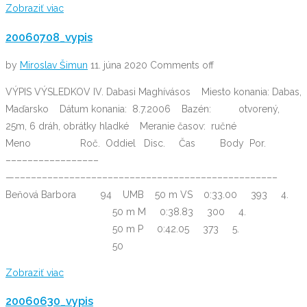
Zobraziť viac
20060708_vypis
by
Miroslav Šimun
11. júna 2020
Comments off
VÝPIS VÝSLEDKOV IV. Dabasi Maghívásos Miesto konania: Dabas,
Maďarsko Dátum konania: 8.7.2006 Bazén: otvorený,
25m, 6 dráh, obrátky hladké Meranie časov: ručné
Meno Roč. Oddiel Disc. Čas Body Por.
–––––––––––––––––
—––––––––––––––––––––––––––––––––––––––––––––––––
Beňová Barbora 94 UMB 50 m VS 0:33.00 393 4.
50 m M 0:38.83 300 4.
50 m P 0:42.05 373 5.
50
Zobraziť viac
20060630_vypis