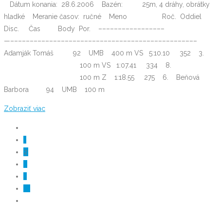
Dátum konania: 28.6.2006 Bazén: 25m, 4 dráhy, obrátky
hladké Meranie časov: ručné Meno Roč. Oddiel
Disc. Čas Body Por. –––––––––––––––––
—––––––––––––––––––––––––––––––––––––––––––––––––
Adamják Tomáš 92 UMB 400 m VS 5:10.10 352 3.
100 m VS 1:07.41 334 8.
100 m Z 1:18.55 275 6. Beňová
Barbora 94 UMB 100 m
Zobraziť viac
Stránkovanie
príspevkov
Page
1
Page
2
Page
3
…
Page
14