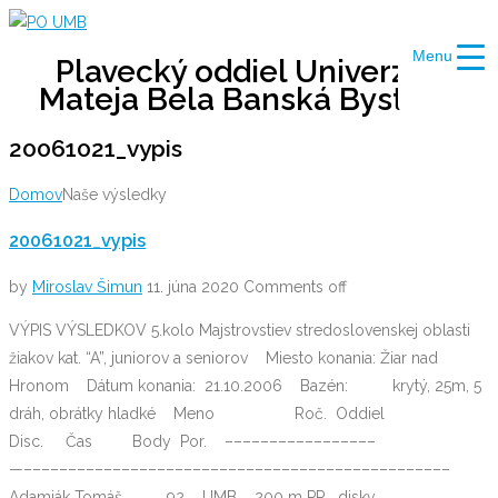
Skip
to
Menu
Plavecký oddiel Univerzity
content
Mateja Bela Banská Bystrica
20061021_vypis
Domov
Naše výsledky
20061021_vypis
by
Miroslav Šimun
11. júna 2020
Comments off
VÝPIS VÝSLEDKOV 5.kolo Majstrovstiev stredoslovenskej oblasti
žiakov kat. “A”, juniorov a seniorov Miesto konania: Žiar nad
Hronom Dátum konania: 21.10.2006 Bazén: krytý, 25m, 5
dráh, obrátky hladké Meno Roč. Oddiel
Disc. Čas Body Por. –––––––––––––––––
—––––––––––––––––––––––––––––––––––––––––––––––––
Adamják Tomáš 92 UMB 200 m PP diskv.