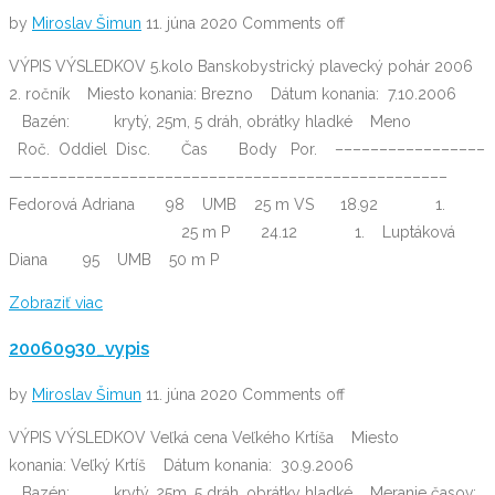
by
Miroslav Šimun
11. júna 2020
Comments off
VÝPIS VÝSLEDKOV 5.kolo Banskobystrický plavecký pohár 2006
2. ročník Miesto konania: Brezno Dátum konania: 7.10.2006
Bazén: krytý, 25m, 5 dráh, obrátky hladké Meno
Roč. Oddiel Disc. Čas Body Por. –––––––––––––––––
—––––––––––––––––––––––––––––––––––––––––––––––––
Fedorová Adriana 98 UMB 25 m VS 18.92 1.
25 m P 24.12 1. Luptáková
Diana 95 UMB 50 m P
Zobraziť viac
20060930_vypis
by
Miroslav Šimun
11. júna 2020
Comments off
VÝPIS VÝSLEDKOV Veľká cena Veľkého Krtíša Miesto
konania: Veľký Krtíš Dátum konania: 30.9.2006
Bazén: krytý, 25m, 5 dráh, obrátky hladké Meranie časov: