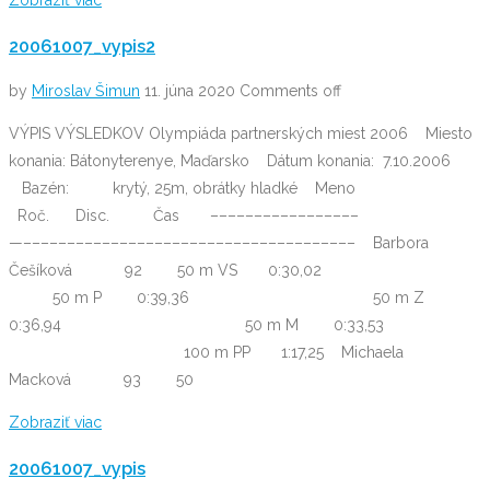
Zobraziť viac
20061007_vypis2
by
Miroslav Šimun
11. júna 2020
Comments off
VÝPIS VÝSLEDKOV Olympiáda partnerských miest 2006 Miesto
konania: Bátonyterenye, Maďarsko Dátum konania: 7.10.2006
Bazén: krytý, 25m, obrátky hladké Meno
Roč. Disc. Čas –––––––––––––––––
—–––––––––––––––––––––––––––––––––––––– Barbora
Češíková 92 50 m VS 0:30,02
50 m P 0:39,36 50 m Z
0:36,94 50 m M 0:33,53
100 m PP 1:17,25 Michaela
Macková 93 50
Zobraziť viac
20061007_vypis