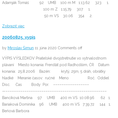
Adamják Tomáš 92 UMB 100 m M 1:13.62 323 1.
100 m Z 1:15.79 307 1.
50 m VS 30.06 354 2.
Zobraziť viac
20060825_vypis
by
Miroslav Šimun
11. júna 2020
Comments off
VÝPIS VÝSLEDKOV Priateľské dvojstretnutie vo vytrvalostnom
plávaní Miesto konania: Frenštát pod Radhoštěm, ČR Dátum
konania: 25.8.2006 Bazén: krytý, 25m, 5 dráh, obrátky
hladké Meranie časov: ručné Meno Roč. Oddiel
Disc. Čas Body Por. –––––––––––––––––
—––––––––––––––––––––––––––––––––––––––––––––––––
Bancíková Martina 97 UMB 400 m VS 10:08.96 62 1.
Bariaková Dominika 96 UMB 400 m VS 7:39.72 144 1.
Beňová Barbora