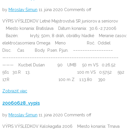
by
Miroslav Šimun
11. júna 2020
Comments off
VÝPIS VÝSLEDKOV Letné Majstrovstvá SR juniorov a seniorov
Miesto konania: Bratislava Dátum konania: 30.6.-2.7.2006
Bazén: krytý, 50m, 8 dráh, obrátky hladké Meranie časov:
elektročasomiera Omega Meno Roč. Oddiel
Disc. Čas Body P.sen. P.jun. –––––––––––––––––
—––––––––––––––––––––––––––––––––––––––––––––––––
——— Kucbel Dušan 90 UMB 50 m VS 0:26.52
561 30.R 13. 100 m VS 0:57.52 592
17.R 100 m Z 1:13.80 390
Zobraziť viac
20060628_vypis
by
Miroslav Šimun
11. júna 2020
Comments off
VÝPIS VÝSLEDKOV Kalokagatia 2006 Miesto konania: Trnava