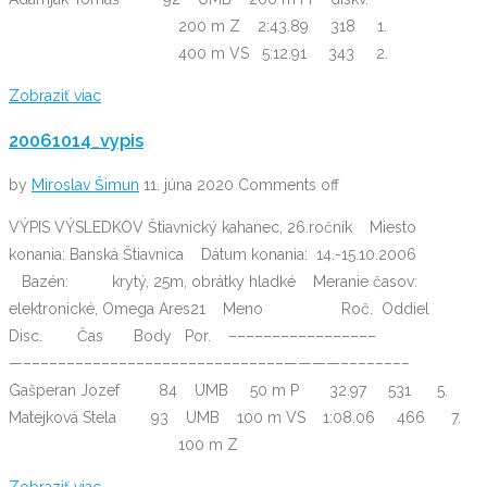
200 m Z 2:43.89 318 1.
400 m VS 5:12.91 343 2.
Zobraziť viac
20061014_vypis
by
Miroslav Šimun
11. júna 2020
Comments off
VÝPIS VÝSLEDKOV Štiavnický kahanec, 26.ročník Miesto
konania: Banská Štiavnica Dátum konania: 14.-15.10.2006
Bazén: krytý, 25m, obrátky hladké Meranie časov:
elektronické, Omega Ares21 Meno Roč. Oddiel
Disc. Čas Body Por. –––––––––––––––––
—––––––––––––––––––––––––––––––————––––––––
Gašperan Jozef 84 UMB 50 m P 32.97 531 5.
Matejková Stela 93 UMB 100 m VS 1:08.06 466 7.
100 m Z