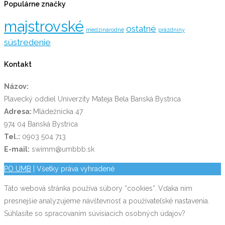
Populárne značky
majstrovské
ostatné
medzinárodné
prázdniny
sústredenie
Kontakt
Názov:
Plavecký oddiel Univerzity Mateja Bela Banská Bystrica
Adresa:
Mládežnícka 47
974 04 Banská Bystrica
Tel.:
0903 504 713
E-mail:
swimm@umbbb.sk
PO UMB
| Všetky práva vyhradené
Táto webová stránka používa súbory “cookies”. Vďaka nim
presnejšie analyzujeme návštevnosť a používateľské nastavenia.
Súhlasíte so spracovaním súvisiacich osobných údajov?