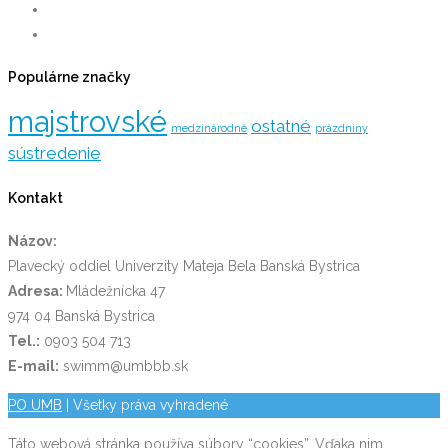
Populárne značky
majstrovské
ostatné
medzinárodné
prázdniny
sústredenie
Kontakt
Názov:
Plavecký oddiel Univerzity Mateja Bela Banská Bystrica
Adresa:
Mládežnícka 47
974 04 Banská Bystrica
Tel.:
0903 504 713
E-mail:
swimm@umbbb.sk
PO UMB
| Všetky práva vyhradené
Táto webová stránka používa súbory “cookies”. Vďaka nim