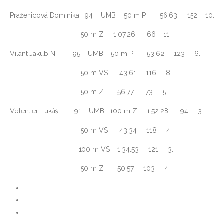
Praženicová Dominika 94 UMB 50 m P 56.63 152 10.
50 m Z 1:07.26 66 11.
Vilant Jakub N 95 UMB 50 m P 53.62 123 6.
50 m VS 43.61 116 8.
50 m Z 56.77 73 5.
Volentier Lukáš 91 UMB 100 m Z 1:52.28 94 3.
50 m VS 43.34 118 4.
100 m VS 1:34.53 121 3.
50 m Z 50.57 103 4.