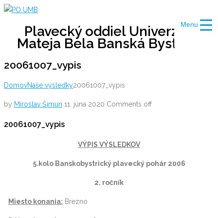
Skip
to
Menu
Plavecký oddiel Univerzity
content
Mateja Bela Banská Bystrica
20061007_vypis
Domov
Naše výsledky
20061007_vypis
by
Miroslav Šimun
11. júna 2020
Comments off
20061007_vypis
VÝPIS VÝSLEDKOV
5.kolo Banskobystrický plavecký pohár 2006
2. ročník
Miesto konania:
Brezno