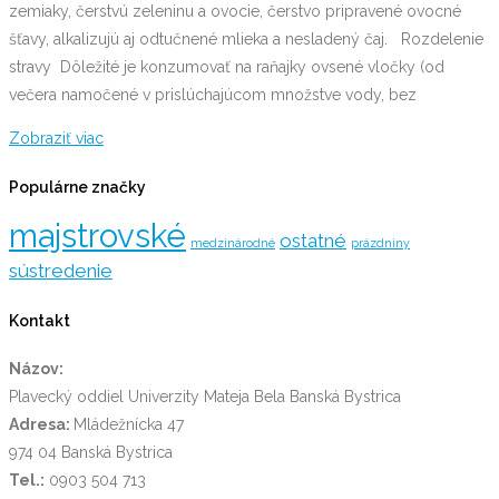
zemiaky, čerstvú zeleninu a ovocie, čerstvo pripravené ovocné
šťavy, alkalizujú aj odtučnené mlieka a nesladený čaj. Rozdelenie
stravy Dôležité je konzumovať na raňajky ovsené vločky (od
večera namočené v prislúchajúcom množstve vody, bez
Zobraziť viac
Populárne značky
majstrovské
ostatné
medzinárodné
prázdniny
sústredenie
Kontakt
Názov:
Plavecký oddiel Univerzity Mateja Bela Banská Bystrica
Adresa:
Mládežnícka 47
974 04 Banská Bystrica
Tel.:
0903 504 713