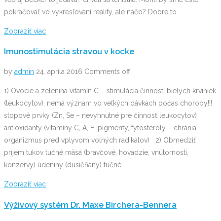
pokračovať vo vykresľovaní reality, ale načo? Dobre to
Zobraziť viac
Imunostimulácia stravou v kocke
by
admin
24. apríla 2016
Comments off
1) Ovocie a zelenina vitamín C – stimulácia činnosti bielych krviniek
(leukocytov), nemá význam vo veľkých dávkach počas choroby!!!
stopové prvky (Zn, Se – nevyhnutné pre činnosť leukocytov)
antioxidanty (vitamíny C, A, E, pigmenty, fytosteroly – chránia
organizmus pred vplyvom voľných radikálov) 2) Obmedziť
príjem tukov tučné mäsá (bravčové, hovädzie, vnútornosti,
konzervy) údeniny (dusičňany) tučné
Zobraziť viac
Výživový systém Dr. Maxe Birchera-Bennera