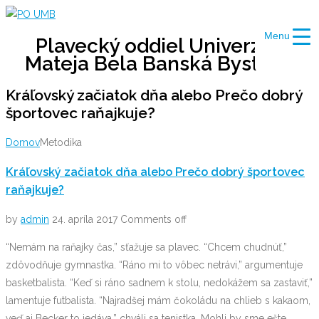
Skip
to
Menu
Plavecký oddiel Univerzity
content
Mateja Bela Banská Bystrica
Kráľovský začiatok dňa alebo Prečo dobrý
športovec raňajkuje?
Domov
Metodika
Kráľovský začiatok dňa alebo Prečo dobrý športovec
raňajkuje?
by
admin
24. apríla 2017
Comments off
“Nemám na raňajky čas,” sťažuje sa plavec. “Chcem chudnúť,”
zdôvodňuje gymnastka. “Ráno mi to vôbec netrávi,” argumentuje
basketbalista. “Keď si ráno sadnem k stolu, nedokážem sa zastaviť,”
lamentuje futbalista. “Najradšej mám čokoládu na chlieb s kakaom,
veď aj Becker to jedáva,” chváli sa tenistka. Mohli by sme ešte