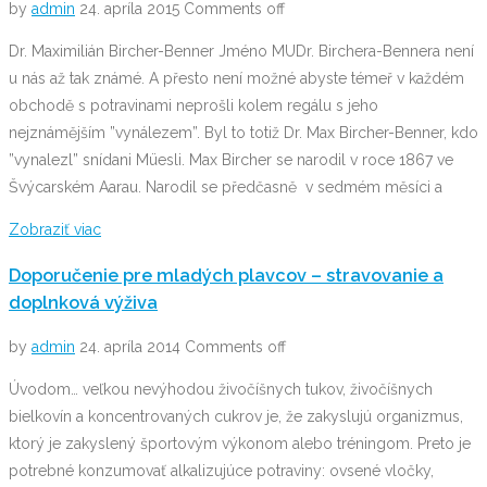
by
admin
24. apríla 2015
Comments off
Dr. Maximilián Bircher-Benner Jméno MUDr. Birchera-Bennera není
u nás až tak známé. A přesto není možné abyste témeř v každém
obchodě s potravinami neprošli kolem regálu s jeho
nejznámějším ”vynálezem”. Byl to totiž Dr. Max Bircher-Benner, kdo
”vynalezl” snídani Müesli. Max Bircher se narodil v roce 1867 ve
Švýcarském Aarau. Narodil se předčasně v sedmém měsíci a
Zobraziť viac
Doporučenie pre mladých plavcov – stravovanie a
doplnková výživa
by
admin
24. apríla 2014
Comments off
Úvodom… veľkou nevýhodou živočíšnych tukov, živočíšnych
bielkovín a koncentrovaných cukrov je, že zakyslujú organizmus,
ktorý je zakyslený športovým výkonom alebo tréningom. Preto je
potrebné konzumovať alkalizujúce potraviny: ovsené vločky,