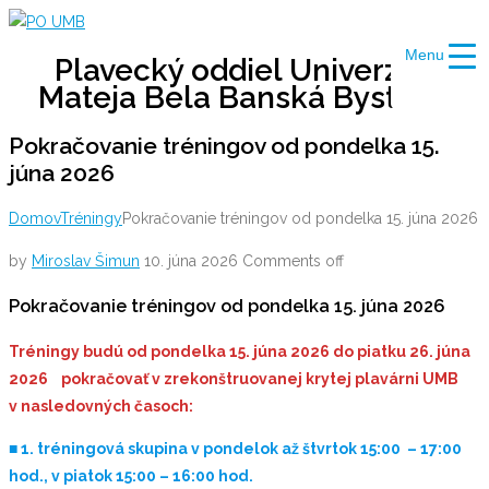
Skip
to
Menu
Plavecký oddiel Univerzity
content
Mateja Bela Banská Bystrica
Pokračovanie tréningov od pondelka 15.
júna 2026
Domov
Tréningy
Pokračovanie tréningov od pondelka 15. júna 2026
by
Miroslav Šimun
10. júna 2026
Comments off
Pokračovanie tréningov od pondelka 15. júna 2026
Tréningy budú od pondelka 15. júna 2026 do piatku 26. júna
2026 pokračovať v zrekonštruovanej krytej plavárni UMB
v nasledovných časoch:
■ 1. tréningová skupina v pondelok až štvrtok 15:00 – 17:00
hod., v piatok 15:00 – 16:00 hod.