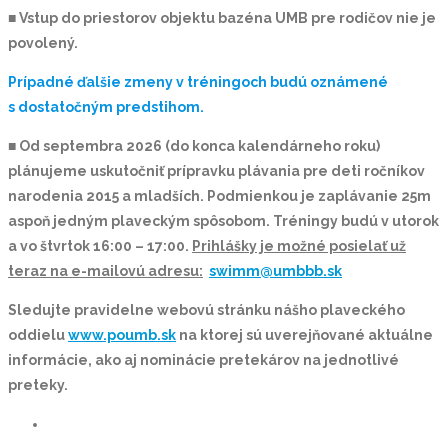
■
Vstup do priestorov objektu bazéna UMB pre rodičov nie je
povolený.
Prípadné ďalšie zmeny v tréningoch budú oznámené
s dostatočným predstihom.
■
Od septembra 2026 (do konca kalendárneho roku)
plánujeme uskutočniť prípravku plávania pre deti ročníkov
narodenia 2015 a mladších. Podmienkou je zaplávanie 25m
aspoň jedným plaveckým spôsobom. Tréningy budú v utorok
a vo štvrtok 16:00 – 17:00.
Prihlášky je možné posielať už
teraz na e-mailovú adresu:
swimm@umbbb.sk
Sledujte pravidelne webovú stránku nášho plaveckého
oddielu
www.poumb.sk
na ktorej sú uverejňované aktuálne
informácie, ako aj nominácie pretekárov na jednotlivé
preteky.