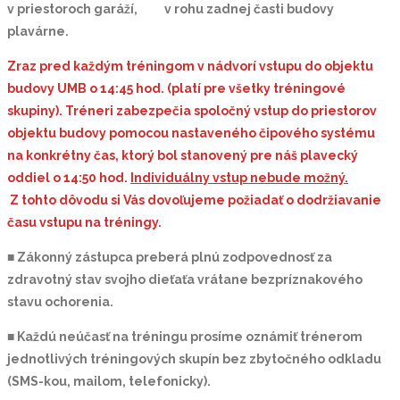
v priestoroch garáží, v rohu zadnej časti budovy
plavárne.
Zraz pred každým tréningom
v nádvorí vstupu do objektu
budovy UMB o 14:45 hod. (platí pre všetky tréningové
skupiny). Tréneri zabezpečia spoločný vstup do priestorov
objektu budovy pomocou nastaveného čipového systému
na konkrétny čas, ktorý bol stanovený pre náš plavecký
oddiel o 14:50 hod.
Individuálny vstup nebude možný.
Z tohto dôvodu si Vás dovoľujeme požiadať o dodržiavanie
času vstupu na tréningy.
■
Zákonný zástupca preberá plnú zodpovednosť za
zdravotný stav svojho dieťaťa vrátane bezpríznakového
stavu ochorenia.
■
Ka
ž
d
ú
ne
úč
as
ť
na tr
é
ningu pros
í
me ozn
á
mi
ť
tr
é
nerom
jednotliv
ý
ch tr
é
ningov
ý
ch skup
í
n bez zbyto
č
n
é
ho odkladu
(SMS-kou, mailom, telefonicky).