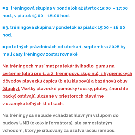
■
2. tréningová skupina v pondelok až štvrtok 15:00 – 17:00
hod., v piatok 15:00 – 16:00 hod.
■ 3
. tréningová skupina v pondelok až piatok 15:00 – 16:00
hod.
■
po letných prázdninách od utorka 1. septembra 2026 by
mali časy tréningov zostať rovnaké
Na tréningoch musí mať pretekár
švihadlo, gumu na
cvičenie (platí pre 1. a 2. tréningovú skupinu), z hygienických
dôvodov plaveckú čapicu (bielu klubovú) a bazénovú obuv
(šlapky).
Všetky plavecké pomôcky (dosky, plutvy, šnorchle,
packy) ostávajú uložené v priestoroch plavárne
v uzamykateľných klietkach.
Na tréningy sa nebude vchádzať hlavným vstupom do
budovy UMB (okolo informátora), ale samostatným
vchodom, ktorý je situovaný za uzatváracou rampou