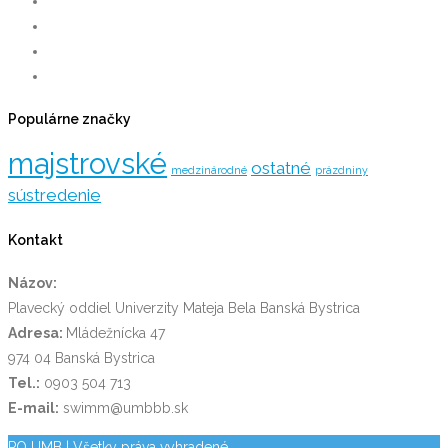
Populárne značky
majstrovské
ostatné
medzinárodné
prázdniny
sústredenie
Kontakt
Názov:
Plavecký oddiel Univerzity Mateja Bela Banská Bystrica
Adresa:
Mládežnícka 47
974 04 Banská Bystrica
Tel.:
0903 504 713
E-mail:
swimm@umbbb.sk
PO UMB
| Všetky práva vyhradené