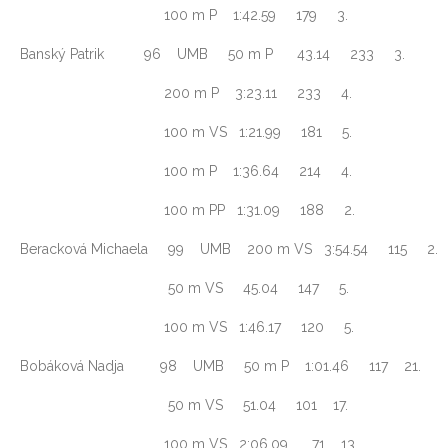
100 m P 1:42.59 179 3.
Banský Patrik 96 UMB 50 m P 43.14 233 3.
200 m P 3:23.11 233 4.
100 m VS 1:21.99 181 5.
100 m P 1:36.64 214 4.
100 m PP 1:31.09 188 2.
Beracková Michaela 99 UMB 200 m VS 3:54.54 115 2.
50 m VS 45.04 147 5.
100 m VS 1:46.17 120 5.
Bobáková Nadja 98 UMB 50 m P 1:01.46 117 21.
50 m VS 51.04 101 17.
100 m VS 2:06.09 71 13.