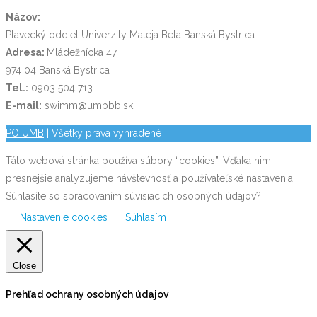
Názov:
Plavecký oddiel Univerzity Mateja Bela Banská Bystrica
Adresa:
Mládežnícka 47
974 04 Banská Bystrica
Tel.:
0903 504 713
E-mail:
swimm@umbbb.sk
PO UMB
| Všetky práva vyhradené
Táto webová stránka používa súbory “cookies”. Vďaka nim
presnejšie analyzujeme návštevnosť a používateľské nastavenia.
Súhlasíte so spracovaním súvisiacich osobných údajov?
Nastavenie cookies
Súhlasím
Close
Prehľad ochrany osobných údajov