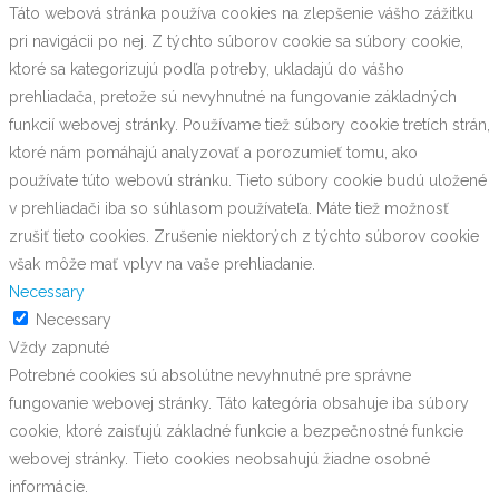
Táto webová stránka používa cookies na zlepšenie vášho zážitku
pri navigácii po nej. Z týchto súborov cookie sa súbory cookie,
ktoré sa kategorizujú podľa potreby, ukladajú do vášho
prehliadača, pretože sú nevyhnutné na fungovanie základných
funkcií webovej stránky. Používame tiež súbory cookie tretích strán,
ktoré nám pomáhajú analyzovať a porozumieť tomu, ako
používate túto webovú stránku. Tieto súbory cookie budú uložené
v prehliadači iba so súhlasom používateľa. Máte tiež možnosť
zrušiť tieto cookies. Zrušenie niektorých z týchto súborov cookie
však môže mať vplyv na vaše prehliadanie.
Necessary
Necessary
Vždy zapnuté
Potrebné cookies sú absolútne nevyhnutné pre správne
fungovanie webovej stránky. Táto kategória obsahuje iba súbory
cookie, ktoré zaisťujú základné funkcie a bezpečnostné funkcie
webovej stránky. Tieto cookies neobsahujú žiadne osobné
informácie.