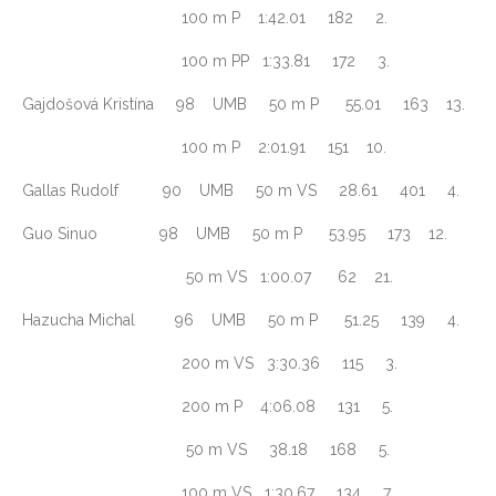
100 m P 1:42.01 182 2.
100 m PP 1:33.81 172 3.
Gajdošová Kristína 98 UMB 50 m P 55.01 163 13.
100 m P 2:01.91 151 10.
Gallas Rudolf 90 UMB 50 m VS 28.61 401 4.
Guo Sinuo 98 UMB 50 m P 53.95 173 12.
50 m VS 1:00.07 62 21.
Hazucha Michal 96 UMB 50 m P 51.25 139 4.
200 m VS 3:30.36 115 3.
200 m P 4:06.08 131 5.
50 m VS 38.18 168 5.
100 m VS 1:30.67 134 7.