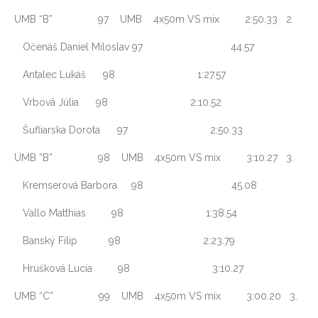
UMB “B” 97 UMB 4x50m VS mix 2:50.33 2.
Očenáš Daniel Miloslav 97 44.57
Antalec Lukáš 98 1:27.57
Vrbová Júlia 98 2:10.52
Šufliarska Dorota 97 2:50.33
UMB “B” 98 UMB 4x50m VS mix 3:10.27 3.
Kremserová Barbora 98 45.08
Vallo Matthias 98 1:38.54
Banský Filip 98 2:23.79
Hrušková Lucia 98 3:10.27
UMB “C” 99 UMB 4x50m VS mix 3:00.20 3.