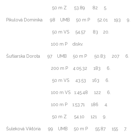
50 m Z 53.89 82 5.
Pikulová Dominika 98 UMB 50 m P 52.01 193 9.
50 m VS 54.57 83 20.
100 m P diskv.
Šufliarska Dorota 97 UMB 50 m P 50.83 207 6.
200 m P 4:05.32 183 6.
50 m VS 43.53 163 6.
100 m VS 1:45.48 122 6.
100 m P 1:53.71 186 4.
50 m Z 54.10 121 9.
Šuleková Viktória 99 UMB 50 m P 55.87 155 7.