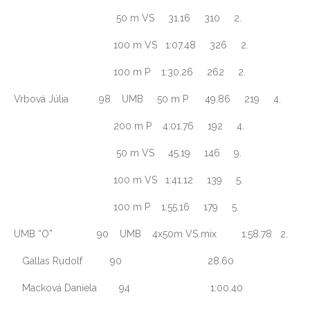
50 m VS 31.16 310 2.
100 m VS 1:07.48 326 2.
100 m P 1:30.26 262 2.
Vrbová Júlia 98 UMB 50 m P 49.86 219 4.
200 m P 4:01.76 192 4.
50 m VS 45.19 146 9.
100 m VS 1:41.12 139 5.
100 m P 1:55.16 179 5.
UMB “O” 90 UMB 4x50m VS mix 1:58.78 2.
Gallas Rudolf 90 28.60
Macková Daniela 94 1:00.40