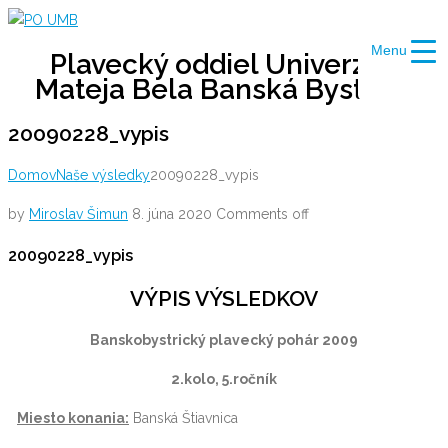
Skip
to
Menu
Plavecký oddiel Univerzity
content
Mateja Bela Banská Bystrica
20090228_vypis
Domov
Naše výsledky
20090228_vypis
by
Miroslav Šimun
8. júna 2020
Comments off
20090228_vypis
VÝPIS VÝSLEDKOV
Banskobystrický plavecký pohár 2009
2.kolo, 5.ročník
Miesto konania:
Banská Štiavnica