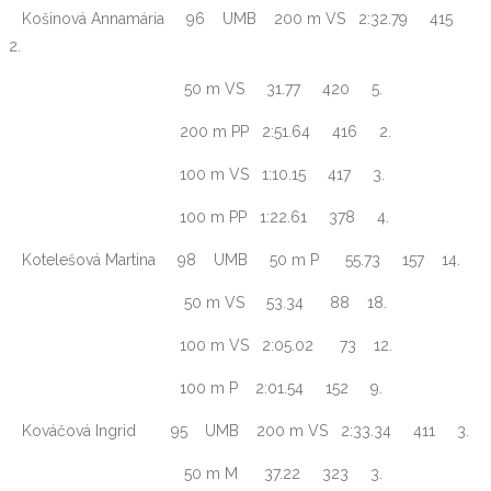
Košinová Annamária 96 UMB 200 m VS 2:32.79 415
2.
50 m VS 31.77 420 5.
200 m PP 2:51.64 416 2.
100 m VS 1:10.15 417 3.
100 m PP 1:22.61 378 4.
Kotelešová Martina 98 UMB 50 m P 55.73 157 14.
50 m VS 53.34 88 18.
100 m VS 2:05.02 73 12.
100 m P 2:01.54 152 9.
Kováčová Ingrid 95 UMB 200 m VS 2:33.34 411 3.
50 m M 37.22 323 3.