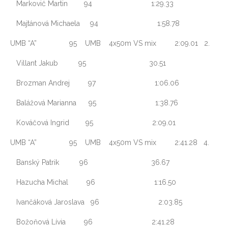
Markovič Martin 94 1:29.33
Majtánová Michaela 94 1:58.78
UMB “A” 95 UMB 4x50m VS mix 2:09.01 2.
Villant Jakub 95 30.51
Brozman Andrej 97 1:06.06
Balážová Marianna 95 1:38.76
Kováčová Ingrid 95 2:09.01
UMB “A” 95 UMB 4x50m VS mix 2:41.28 4.
Banský Patrik 96 36.67
Hazucha Michal 96 1:16.50
Ivančáková Jaroslava 96 2:03.85
Božoňová Lívia 96 2:41.28