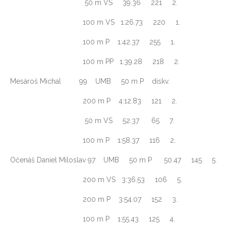
50 m VS 39.36 221 2.
100 m VS 1:26.73 220 1.
100 m P 1:42.37 255 1.
100 m PP 1:39.28 218 2.
Mesároš Michal 99 UMB 50 m P diskv.
200 m P 4:12.83 121 2.
50 m VS 52.37 65 7.
100 m P 1:58.37 116 2.
Očenáš Daniel Miloslav 97 UMB 50 m P 50.47 145 5.
200 m VS 3:36.53 106 5.
200 m P 3:54.07 152 3.
100 m P 1:55.43 125 4.