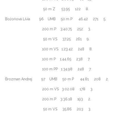
50 m Z 53.95 122 8.
Božoňová Lívia 96 UMB 50 m P 46.42 271 5.
200 m P 3:40.75 252 3.
50 m VS 37.25 261 9.
100 m VS 1:23.42 248 8.
100 m P 1:44.65 238 7.
100 m PP 1:34.98 248 7.
Brozman Andrej 97 UMB 50 m P 44.81 208 2.
200 m VS 3:02.08 178 3.
200 m P 3:36.18 193 2.
50 m VS 35.86 203 3.