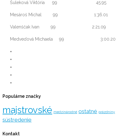
Šuleková Viktória 99 45.95
Mesároš Michal 99 1:36.01
Valenščak Ivan 99 2:21.09
Medveďová Michaela 99 3:00.20
Populárne značky
majstrovské
ostatné
medzinárodné
prázdniny
sústredenie
Kontakt