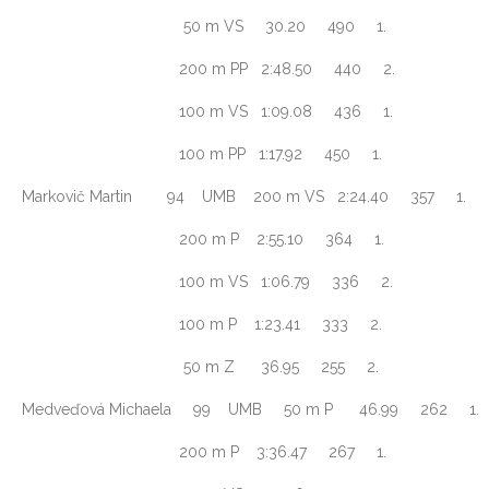
50 m VS 30.20 490 1.
200 m PP 2:48.50 440 2.
100 m VS 1:09.08 436 1.
100 m PP 1:17.92 450 1.
Markovič Martin 94 UMB 200 m VS 2:24.40 357 1.
200 m P 2:55.10 364 1.
100 m VS 1:06.79 336 2.
100 m P 1:23.41 333 2.
50 m Z 36.95 255 2.
Medveďová Michaela 99 UMB 50 m P 46.99 262 1.
200 m P 3:36.47 267 1.