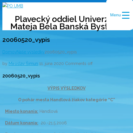
Skip
to
Menu
Plavecký oddiel Univerzity
content
Mateja Bela Banská Bystrica
20060520_vypis
Domov
Naše výsledky
20060520_vypis
by
Miroslav Šimun
11. júna 2020
Comments off
20060520_vypis
VÝPIS VÝSLEDKOV
O pohár mesta Handlová žiakov kategórie “C”
Miesto konania:
Handlová
Dátum konania:
20.-21.5.2006