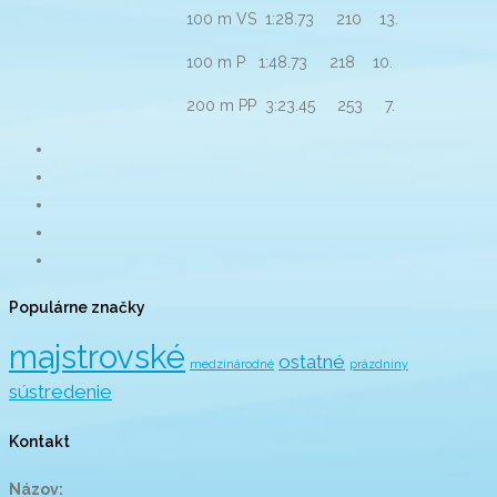
100 m VS 1:28.73 210 13.
100 m P 1:48.73 218 10.
200 m PP 3:23.45 253 7.
Populárne značky
majstrovské
ostatné
medzinárodné
prázdniny
sústredenie
Kontakt
Názov: