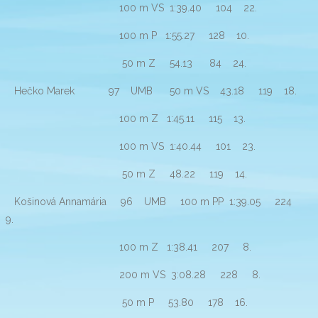
100 m VS 1:39.40 104 22.
100 m P 1:55.27 128 10.
50 m Z 54.13 84 24.
Hečko Marek 97 UMB 50 m VS 43.18 119 18.
100 m Z 1:45.11 115 13.
100 m VS 1:40.44 101 23.
50 m Z 48.22 119 14.
Košinová Annamária 96 UMB 100 m PP 1:39.05 224
9.
100 m Z 1:38.41 207 8.
200 m VS 3:08.28 228 8.
50 m P 53.80 178 16.