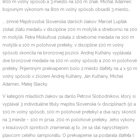
800 m voľný spôsob a 3.miesto na 100 m znak. Michal Adamec
bojovným výkonom na 800 m voľný spôsob obsadil 3.miesto…
… zimné Majstrovstvá Slovenska starších žiakov: Marcel Lupták
získal zlatú medailu v disciplíne 200 m motýlik a striebornú na 100
m motýlik. Petra Miškufová získala 2 strieborné medaile na 100 m
motýlik a 100 m polohové preteky, v disciplíne 100 m voľný
spôsob skončila na bronzovej pozícii. Andrej Kulhány vyplávala
dve bronzové medaile na 100 m voľný spôsob a 200 m polohové
preteky. Príjemným prekvapením bolo 2.miesto štafety na 4 x 50 m
voľný spôsob v zložení Andrej Kulhány, Ján Kulhány, Michal
Adamec, Matej Sliacky.
V kategórii mladších žiakov sa darilo Petrovi Slobodníkovi, ktorý si
vyplával 3 individuálne tituly majstra Slovenska (v disciplínach 50 a
100 m voľný spôsob, 100 m polohové preteky) a dva razy skončil
na 3.mieste – 100 m prsia, 200 m polohové preteky. Jeho výkony
v kraulových šprintoch znamenali aj to, že sa stal najrýchlejším
plavcom celého šampionátu. O prekvapenie sa postarala štafeta (