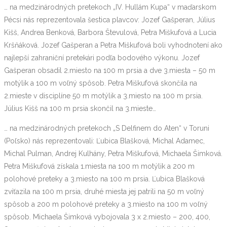
… na medzinárodných pretekoch „IV. Hullám Kupa“ v maďarskom
Pécsi nás reprezentovala šestica plavcov: Jozef Gašperan, Július
Kišš, Andrea Benková, Barbora Števulová, Petra Miškufová a Lucia
Kršňáková. Jozef Gašperan a Petra Miškufová boli vyhodnotení ako
najlepší zahraniční pretekári podľa bodového výkonu. Jozef
Gašperan obsadil 2.miesto na 100 m prsia a dve 3.miesta – 50 m
motýlik a 100 m voľný spôsob. Petra Miškufová skončila na
2.mieste v disciplíne 50 m motýlik a 3.miesto na 100 m prsia.
Július Kišš na 100 m prsia skončil na 3.mieste…
… na medzinárodných pretekoch „S Delfinem do Aten“ v Toruni
(Poľsko) nás reprezentovali: Ľubica Blašková, Michal Adamec,
Michal Pulman, Andrej Kulhány, Petra Miškufová, Michaela Šimková.
Petra Miškufová získala 1.miesta na 100 m motýlik a 200 m
polohové preteky a 3.miesto na 100 m prsia. Ľubica Blašková
zvíťazila na 100 m prsia, druhé miesta jej patrili na 50 m voľný
spôsob a 200 m polohové preteky a 3.miesto na 100 m voľný
spôsob. Michaela Šimková vybojovala 3 x 2.miesto – 200, 400,