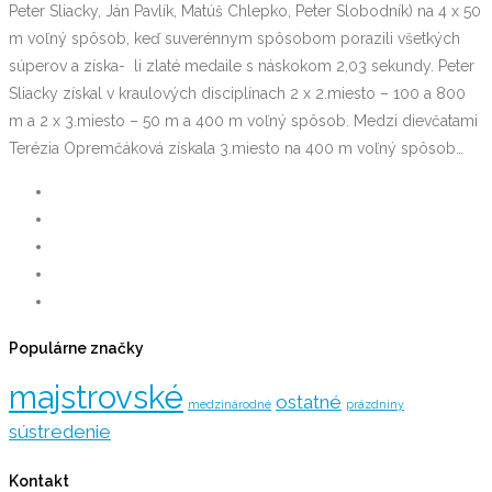
Peter Sliacky, Ján Pavlík, Matúš Chlepko, Peter Slobodník) na 4 x 50
m voľný spôsob, keď suverénnym spôsobom porazili všetkých
súperov a získa- li zlaté medaile s náskokom 2,03 sekundy. Peter
Sliacky získal v kraulových disciplínach 2 x 2.miesto – 100 a 800
m a 2 x 3.miesto – 50 m a 400 m voľný spôsob. Medzi dievčatami
Terézia Opremčáková získala 3.miesto na 400 m voľný spôsob…
Populárne značky
majstrovské
ostatné
medzinárodné
prázdniny
sústredenie
Kontakt