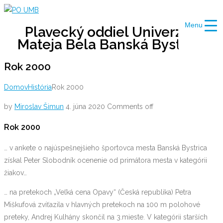
Skip
to
Menu
Plavecký oddiel Univerzity
content
Mateja Bela Banská Bystrica
Rok 2000
Domov
História
Rok 2000
by
Miroslav Šimun
4. júna 2020
Comments off
Rok 2000
… v ankete o najúspešnejšieho športovca mesta Banská Bystrica
získal Peter Slobodník ocenenie od primátora mesta v kategórii
žiakov…
… na pretekoch „Veľká cena Opavy“ (Česká republika) Petra
Miškufová zvíťazila v hlavných pretekoch na 100 m polohové
preteky, Andrej Kulhány skončil na 3.mieste. V kategórii starších