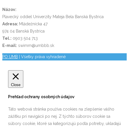
Názov:
Plavecký oddiel Univerzity Mateja Bela Banská Bystrica
Adresa:
Mládežnícka 47
974 04 Banská Bystrica
Tel.:
0903 504 713
E-mail:
swimm@umbbb.sk
PO UMB
| Všetky práva vyhradené
Close
Prehľad ochrany osobných údajov
Táto webová stránka používa cookies na zlepšenie vášho
zážitku pri navigácii po nej. Z týchto súborov cookie sa
súbory cookie, ktoré sa kategorizujú podľa potreby, ukladajú