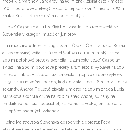
motýlik) a Martinovi Jančiarovi na 50 m znak (získal ešte 3.miesto –
100 m polohové preteky). Matúš Chlepko získal 3.miesto na 50 m
znak a Kristína Kozelnická na 200 m motýlik…
… Jozef Gašperan a Július Kišš boli zaradení do reprezentácie
Slovenska v kategórii mladších juniorov…
… na medzinárodnom mítingu „Samir Čirak – Čiro“ v Tuzle (Bosna
a Hercegovina) zvíťazila Petra Miškufová na 100 m motýlik a na
200 m polohové preteky skončila na 2.mieste. Jozef Gašperan
zvíťazil na 200 m polohové preteky a 3.miesto si vyplával na 100
m prsia. Ľubica Blašková zaznamenala najlepšie osobné výkony
na 50 a 100 m voľný spôsob, keď od zlata ju delili 6 resp. 4 stotiny
sekundy. Andrea Figuľová získala 2.miesto na 100 m znak a Lucia
Kršňáková skončila druhá na 200 m znak. Andrej Kulhány na
medailové pozície nedosiahol, zaznamenal však aj on zlepšenia
najlepších osobných výkonov…
… letné Majstrovstvá Slovenska dospelých a dorastu: Petra
Miškufová (vekom ešte žiačka) získala prvú medailu – bronzovú