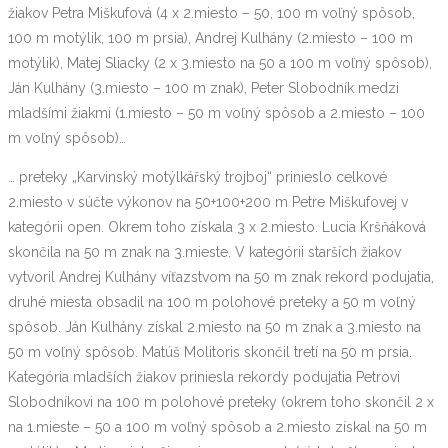
žiakov Petra Miškufová (4 x 2.miesto – 50, 100 m voľný spôsob,
100 m motýlik, 100 m prsia), Andrej Kulhány (2.miesto – 100 m
motýlik), Matej Sliacky (2 x 3.miesto na 50 a 100 m voľný spôsob),
Ján Kulhány (3.miesto – 100 m znak), Peter Slobodník medzi
mladšími žiakmi (1.miesto – 50 m voľný spôsob a 2.miesto – 100
m voľný spôsob)…
… preteky „Karvinský motýlkářský trojboj“ prinieslo celkové
2.miesto v súčte výkonov na 50+100+200 m Petre Miškufovej v
kategórii open. Okrem toho získala 3 x 2.miesto. Lucia Kršňáková
skončila na 50 m znak na 3.mieste. V kategórii starších žiakov
vytvoril Andrej Kulhány víťazstvom na 50 m znak rekord podujatia,
druhé miesta obsadil na 100 m polohové preteky a 50 m voľný
spôsob. Ján Kulhány získal 2.miesto na 50 m znak a 3.miesto na
50 m voľný spôsob. Matúš Molitoris skončil tretí na 50 m prsia.
Kategória mladších žiakov priniesla rekordy podujatia Petrovi
Slobodníkovi na 100 m polohové preteky (okrem toho skončil 2 x
na 1.mieste – 50 a 100 m voľný spôsob a 2.miesto získal na 50 m