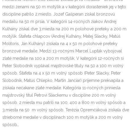
medzi ženami na 50 m motýlik a v kategórii dorasteniek jej v tejto
disciplíne patrilo 2.miesto. Jozef Gašperan získal bronzovú
medailu na 50 m prsia. V kategórii 14-ročných žiakov Andrej
Kulhány získal dve 3.miesta na 200 m polohové preteky a 200 m
motýlik. Štafeta chlapcov (Andrej Kulhány, Matej Sliacky, Matúš
Molitoris, Ján Kulhány) získala na 4 x 50 m polohové preteky
bronzové medaile. Medzi 13-ročnými Marcel Lupták vybojoval
zlaté medaile na 100 a 200 m motýlik. V kategórii 12-ročných si
Peter Slobodník vyplával majstrovské tituly na 50 a 100 m voľný
spôsob. Štafeta na 4 x 50 m voľný spôsob (Peter Sliacky, Peter
Slobodník, Matúš Chlepko, Martin Jančiar) príjemne prekvapila a
získala nečakane zlaté medaile. Kategória 11-ročných priniesla
majstrovský titul Petrovi Sliackemu v disciplíne 200 m voľný
spôsob. 2.miesta mu patrili na 100, 400 a 800 m voľný spôsob a
3.miesta na 50 m voľný spôsob. Terézia Opremčáková získala dve
strieborné medaile v disciplínach 100 m motýlik a 200 m voľný
spôsob…