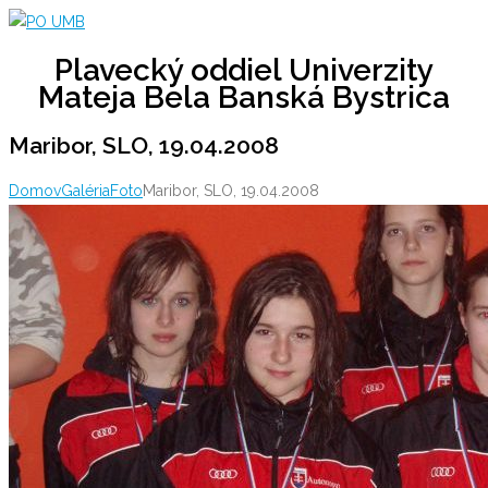
Skip
to
Plavecký oddiel Univerzity
content
Mateja Bela Banská Bystrica
Maribor, SLO, 19.04.2008
Domov
Galéria
Foto
Maribor, SLO, 19.04.2008