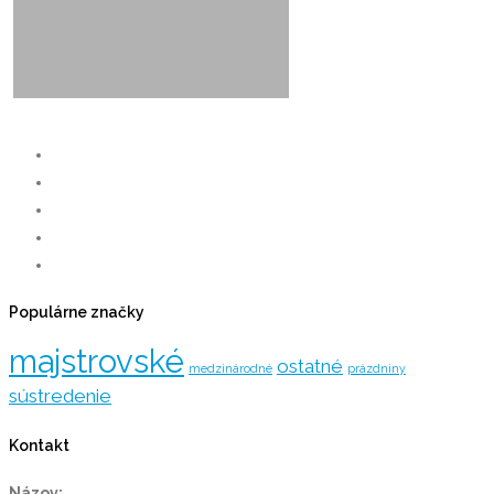
Populárne značky
majstrovské
ostatné
medzinárodné
prázdniny
sústredenie
Kontakt
Názov: