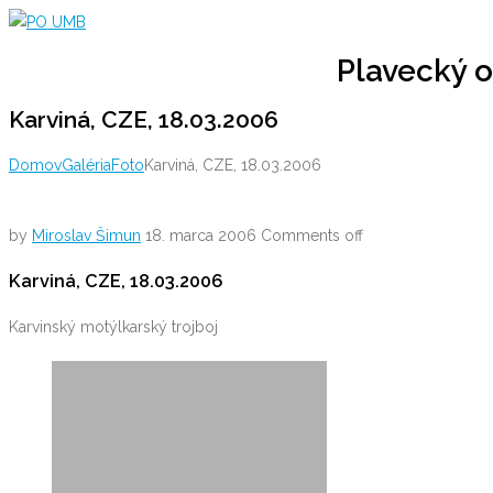
Skip
to
Plavecký o
content
Karviná, CZE, 18.03.2006
Domov
Galéria
Foto
Karviná, CZE, 18.03.2006
by
Miroslav Šimun
18. marca 2006
Comments off
Karviná, CZE, 18.03.2006
Karvinský motýlkarský trojboj