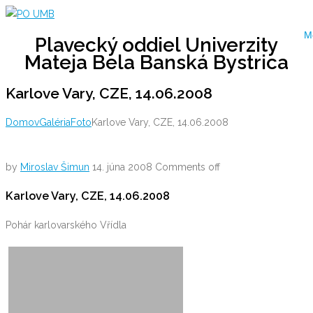
Skip
to
M
Plavecký oddiel Univerzity
content
Mateja Bela Banská Bystrica
Karlove Vary, CZE, 14.06.2008
Domov
Galéria
Foto
Karlove Vary, CZE, 14.06.2008
by
Miroslav Šimun
14. júna 2008
Comments off
Karlove Vary, CZE, 14.06.2008
Pohár karlovarského Vřídla