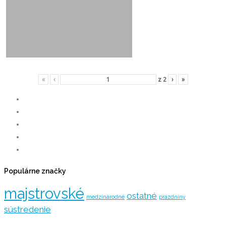
«
‹
z
2
›
»
Populárne značky
majstrovské
ostatné
medzinárodné
prázdniny
sústredenie