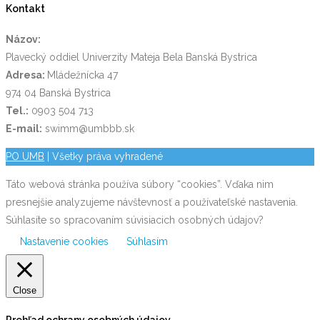
Kontakt
Názov:
Plavecký oddiel Univerzity Mateja Bela Banská Bystrica
Adresa:
Mládežnícka 47
974 04 Banská Bystrica
Tel.:
0903 504 713
E-mail:
swimm@umbbb.sk
PO UMB
| Všetky práva vyhradené
Táto webová stránka používa súbory “cookies”. Vďaka nim
presnejšie analyzujeme návštevnosť a používateľské nastavenia.
Súhlasíte so spracovaním súvisiacich osobných údajov?
Nastavenie cookies
Súhlasím
Close
Prehľad ochrany osobných údajov