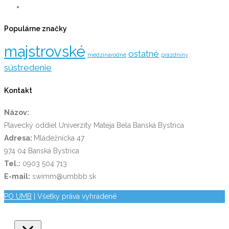
Populárne značky
majstrovské
ostatné
medzinárodné
prázdniny
sústredenie
Kontakt
Názov:
Plavecký oddiel Univerzity Mateja Bela Banská Bystrica
Adresa:
Mládežnícka 47
974 04 Banská Bystrica
Tel.:
0903 504 713
E-mail:
swimm@umbbb.sk
PO UMB
| Všetky práva vyhradené