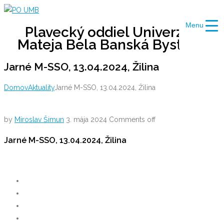
Skip
to
Menu
Plavecký oddiel Univerzity
content
Mateja Bela Banská Bystrica
Jarné M-SSO, 13.04.2024, Žilina
Domov
Aktuality
Jarné M-SSO, 13.04.2024, Žilina
by
Miroslav Šimun
3. mája 2024
Comments off
Jarné M-SSO, 13.04.2024, Žilina