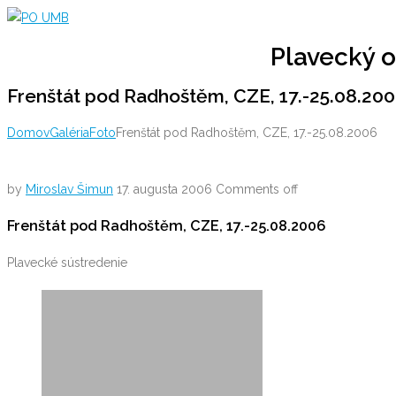
Skip
to
Plavecký o
content
Frenštát pod Radhoštěm, CZE, 17.-25.08.20
Domov
Galéria
Foto
Frenštát pod Radhoštěm, CZE, 17.-25.08.2006
by
Miroslav Šimun
17. augusta 2006
Comments off
Frenštát pod Radhoštěm, CZE, 17.-25.08.2006
Plavecké sústredenie