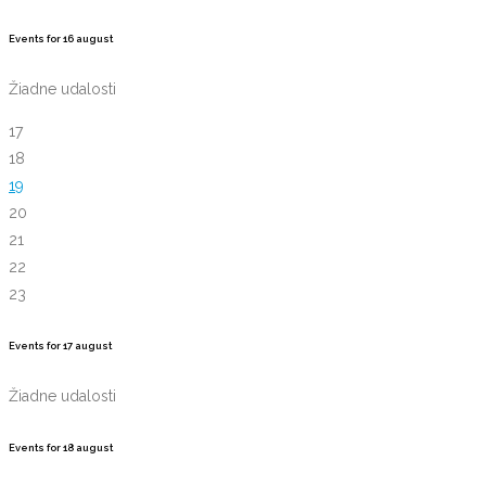
Events for
16
august
Žiadne udalosti
17
18
19
20
21
22
23
Events for
17
august
Žiadne udalosti
Events for
18
august