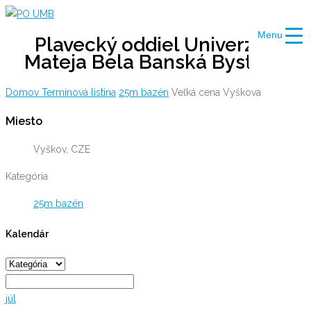
Skip
to
Menu
Plavecký oddiel Univerzity
content
Mateja Bela Banská Bystrica
Domov
Termínová listina
25m bazén
Veľká cena Vyškova
Miesto
Vyškov, CZE
Kategória
25m bazén
Kalendár
júl