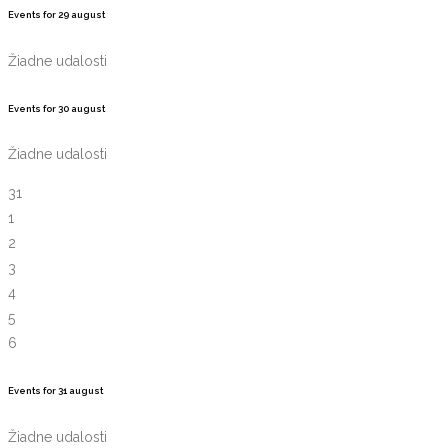
Events for
29
august
Žiadne udalosti
Events for
30
august
Žiadne udalosti
31
1
2
3
4
5
6
Events for
31
august
Žiadne udalosti