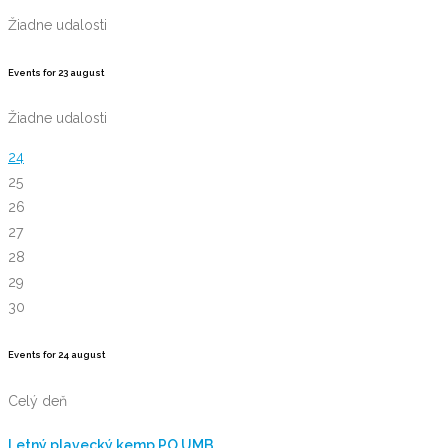
Žiadne udalosti
Events for
23
august
Žiadne udalosti
24
25
26
27
28
29
30
Events for
24
august
Celý deň
Letný plavecký kemp PO UMB