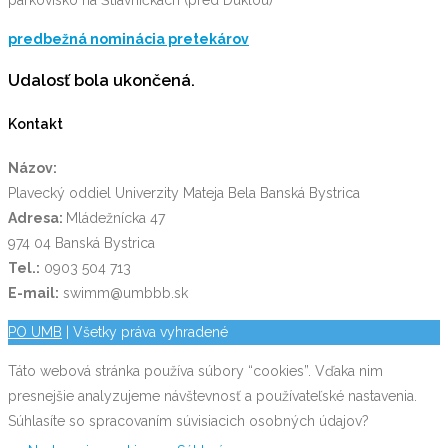
parkovisko na Štiavničkách (pred Duklou)
predbežná nominácia pretekárov
Udalosť bola ukončená.
Kontakt
Názov:
Plavecký oddiel Univerzity Mateja Bela Banská Bystrica
Adresa:
Mládežnícka 47
974 04 Banská Bystrica
Tel.:
0903 504 713
E-mail:
swimm@umbbb.sk
PO UMB
| Všetky práva vyhradené
Táto webová stránka používa súbory “cookies”. Vďaka nim
presnejšie analyzujeme návštevnosť a používateľské nastavenia.
Súhlasíte so spracovaním súvisiacich osobných údajov?