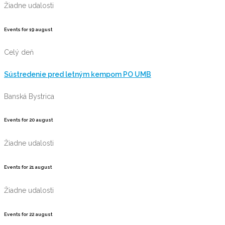
Žiadne udalosti
Events for
19
august
Celý deň
Sústredenie pred letným kempom PO UMB
Banská Bystrica
Events for
20
august
Žiadne udalosti
Events for
21
august
Žiadne udalosti
Events for
22
august