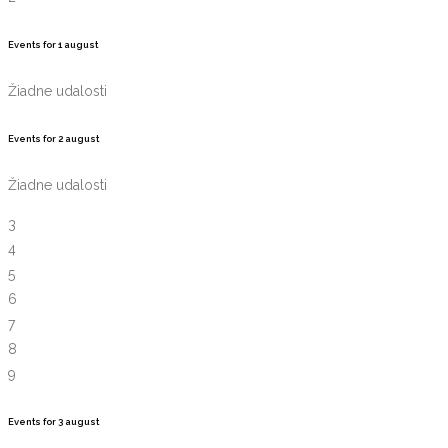
Events for
1
august
Žiadne udalosti
Events for
2
august
Žiadne udalosti
3
4
5
6
7
8
9
Events for
3
august