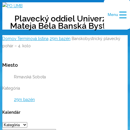
Skip
to
Menu
Plavecký oddiel Univerzity
content
Mateja Bela Banská Bystrica
Domov
Termínová listina
25m bazén
Banskobystrický plavecký
pohár – 4. kolo
Miesto
Rimavská Sobota
Kategória
25m bazén
Kalendár