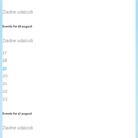
Žiadne udalosti
Events for
16
august
Žiadne udalosti
17
18
19
20
21
22
23
Events for
17
august
Žiadne udalosti