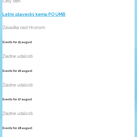
Celý deň
Letný plavecký kemp PO UMB
Závadka nad Hronom
Events for
25
august
Žiadne udalosti
Events for
26
august
Žiadne udalosti
Events for
27
august
Žiadne udalosti
Events for
28
august