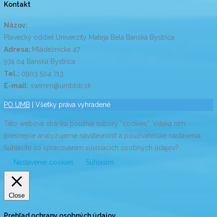
Kontakt
Názov:
Plavecký oddiel Univerzity Mateja Bela Banská Bystrica
Adresa:
Mládežnícka 47
974 04 Banská Bystrica
Tel.:
0903 504 713
E-mail:
swimm@umbbb.sk
PO UMB
| Všetky práva vyhradené
Táto webová stránka používa súbory “cookies”. Vďaka nim
presnejšie analyzujeme návštevnosť a používateľské nastavenia.
Súhlasíte so spracovaním súvisiacich osobných údajov?
Nastavenie cookies
Súhlasím
Close
Prehľad ochrany osobných údajov