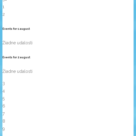
1
2
Events for
1
august
Žiadne udalosti
Events for
2
august
Žiadne udalosti
3
4
5
6
7
8
9