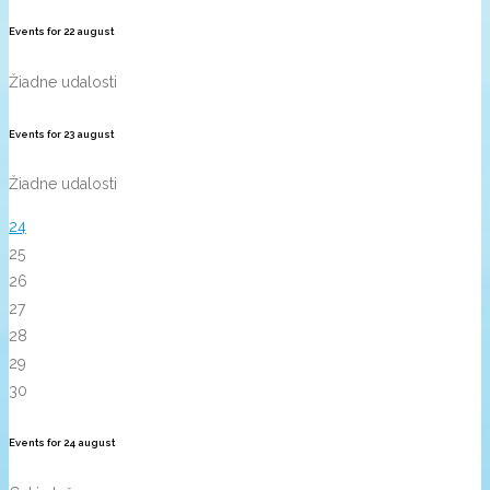
Events for
22
august
Žiadne udalosti
Events for
23
august
Žiadne udalosti
24
25
26
27
28
29
30
Events for
24
august