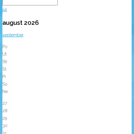
júl
august 2026
september
Po
Ut
Str
Št
Pi
So
Ne
27
28
29
30
31