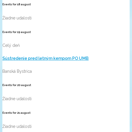
Events for
18
august
Žiadne udalosti
Events for
19
august
Celý deň
Sústredenie pred letným kempom PO UMB
Banská Bystrica
Events for
20
august
Žiadne udalosti
Events for
21
august
Žiadne udalosti