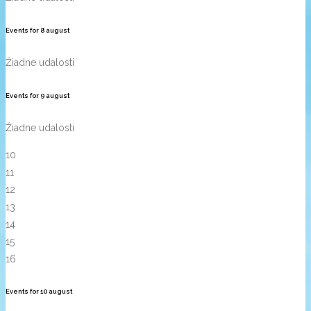
Events for
8
august
Žiadne udalosti
Events for
9
august
Žiadne udalosti
10
11
12
13
14
15
16
Events for
10
august