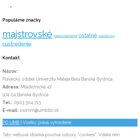
Populárne značky
majstrovské
ostatné
medzinárodné
prázdniny
sústredenie
Kontakt
Názov:
Plavecký oddiel Univerzity Mateja Bela Banská Bystrica
Adresa:
Mládežnícka 47
974 04 Banská Bystrica
Tel.:
0903 504 713
E-mail:
swimm@umbbb.sk
PO UMB
| Všetky práva vyhradené
Táto webová stránka používa súbory “cookies”. Vďaka nim