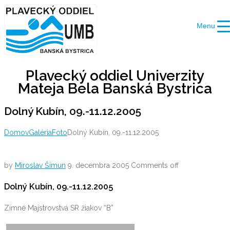
Skip
to
Menu
content
Plavecký oddiel Univerzity
Mateja Bela Banská Bystrica
Dolný Kubín, 09.-11.12.2005
Domov
Galéria
Foto
Dolný Kubín, 09.-11.12.2005
by
Miroslav Šimun
9. decembra 2005
Comments off
Dolný Kubín, 09.-11.12.2005
Zimné Majstrovstvá SR žiakov “B”