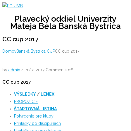
Skip
to
Plavecký oddiel Univerzity
content
Mateja Bela Banská Bystrica
CC cup 2017
Domov
Banská Bystrica CUP
CC cup 2017
by
admin
4. mája 2017
Comments off
CC cup 2017
VÝSLEDKY
/
LENEX
PROPOZÍCIE
ŠTARTOVNÁ LISTINA
Potvrdenie pre kluby
Prihlášky po disciplínach
Prihlášky po pretekároch