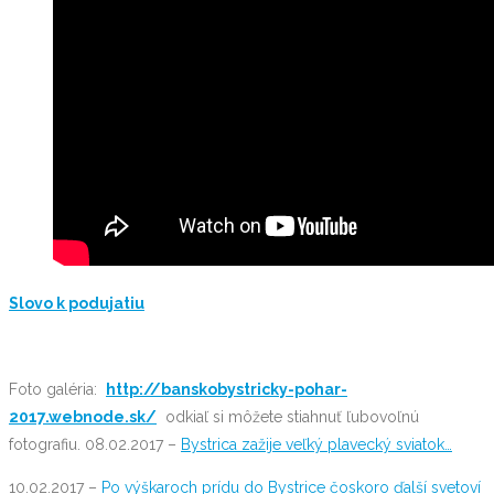
Slovo k podujatiu
Foto galéria:
http://banskobystricky-pohar-
2017.webnode.sk/
odkiaľ si môžete stiahnuť ľubovoľnú
fotografiu. 08.02.2017 –
Bystrica zažije veľký plavecký sviatok…
10.02.2017 –
Po výškaroch prídu do Bystrice čoskoro ďalší svetoví