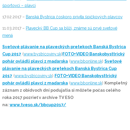
športovci – plavci
17.02.2017 –
Banská Bystrica čoskoro privíta špičkových plavcov
11.03.2017 –
Plavecký BB Cup sa blíži, známe sú prvé svetové
mená
Svetové plávanie na plaveckých pretekoch Banská Bystrica
Cup 2017
(
www.bystricoviny.sk
)
FOTO+VIDEO Banskobysttrický
pohár ovládli plavci z maďarska
(
www.bbonline.sk
)
Svetové
plávanie na plaveckých pretekoch Banská Bystrica Cup
2017
(
www.bystricoviny.sk
)
FOTO+VIDEO Banskobysttrický
pohár ovládli plavci z maďarska
(
www.bbonline.sk
)
Kompletný
záznam z obidvoch dní podujatia si môžete počas celého
roka 2017 pozrieť v archíve TV ESO
na:
www.tveso.sk/bbcup2017/