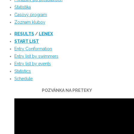
Štatistika
Časový program
Zoznam klubov
RESULTS
/
LENEX
START LIST
Entry Conformation
Entry list by swimmers
Entry list by events
Statistics
Schedule
POZVÁNKA NA PRETEKY