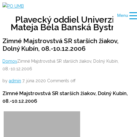
Skip
to
Menu
Plavecký oddiel Univerzity
content
Mateja Bela Banská Bystrica
Zimné Majstrovstvá SR starších žiakov,
Dolný Kubín, 08.-10.12.2006
Domov
Zimné Majstrovstvá SR starších žiakov, Dolný Kubín,
08.-10.12.2006
by
admin
7. júna 2020
Comments off
Zimné Majstrovstvá SR starších žiakov, Dolný Kubín,
08.-10.12.2006