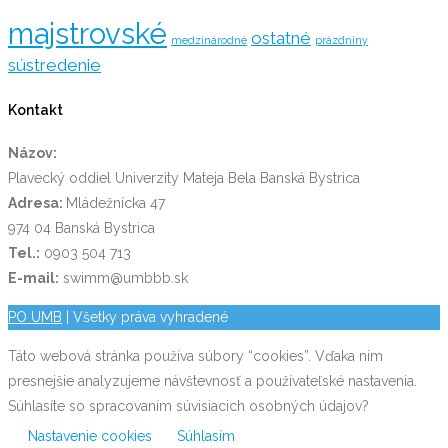
majstrovské
ostatné
medzinárodné
prázdniny
sústredenie
Kontakt
Názov:
Plavecký oddiel Univerzity Mateja Bela Banská Bystrica
Adresa:
Mládežnícka 47
974 04 Banská Bystrica
Tel.:
0903 504 713
E-mail:
swimm@umbbb.sk
PO UMB
| Všetky práva vyhradené
Táto webová stránka používa súbory “cookies”. Vďaka nim
presnejšie analyzujeme návštevnosť a používateľské nastavenia.
Súhlasíte so spracovaním súvisiacich osobných údajov?
Nastavenie cookies
Súhlasím