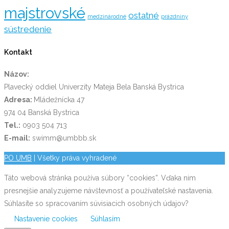
majstrovské
ostatné
medzinárodné
prázdniny
sústredenie
Kontakt
Názov:
Plavecký oddiel Univerzity Mateja Bela Banská Bystrica
Adresa:
Mládežnícka 47
974 04 Banská Bystrica
Tel.:
0903 504 713
E-mail:
swimm@umbbb.sk
PO UMB
| Všetky práva vyhradené
Táto webová stránka používa súbory “cookies”. Vďaka nim
presnejšie analyzujeme návštevnosť a používateľské nastavenia.
Súhlasíte so spracovaním súvisiacich osobných údajov?
Nastavenie cookies
Súhlasím