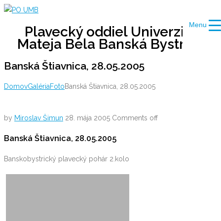
Skip
to
Menu
Plavecký oddiel Univerzity
content
Mateja Bela Banská Bystrica
Banská Štiavnica, 28.05.2005
Domov
Galéria
Foto
Banská Štiavnica, 28.05.2005
by
Miroslav Šimun
28. mája 2005
Comments off
Banská Štiavnica, 28.05.2005
Banskobystrický plavecký pohár 2.kolo