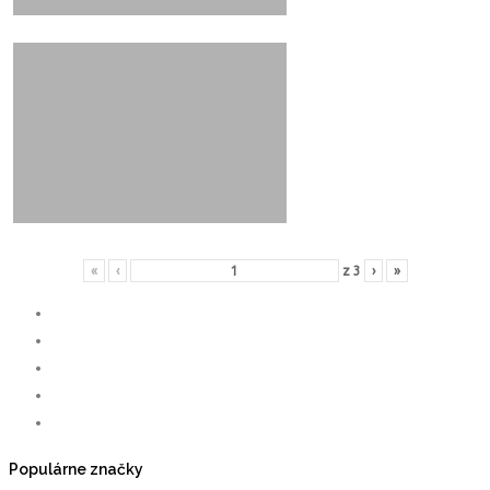
«
‹
z
3
›
»
Populárne značky