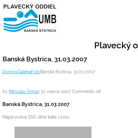
Skip
to
content
Plavecký o
Banská Bystrica, 31.03.2007
Domov
Galéria
Foto
Banská Bystrica, 31.03.2007
by
Miroslav Šimun
31. marca 2007
Comments off
Banská Bystrica, 31.03.2007
Majstrovstvá SSO dlhé trate 1.kolo