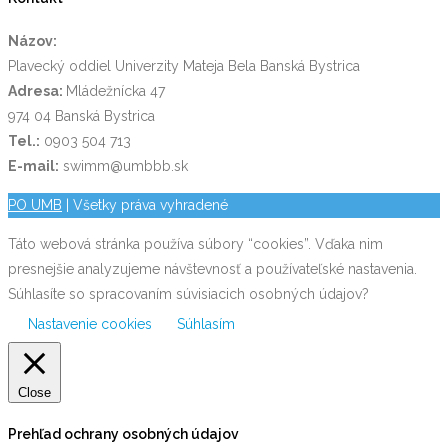
Názov:
Plavecký oddiel Univerzity Mateja Bela Banská Bystrica
Adresa:
Mládežnícka 47
974 04 Banská Bystrica
Tel.:
0903 504 713
E-mail:
swimm@umbbb.sk
PO UMB
| Všetky práva vyhradené
Táto webová stránka používa súbory “cookies”. Vďaka nim
presnejšie analyzujeme návštevnosť a používateľské nastavenia.
Súhlasíte so spracovaním súvisiacich osobných údajov?
Nastavenie cookies
Súhlasím
Close
Prehľad ochrany osobných údajov