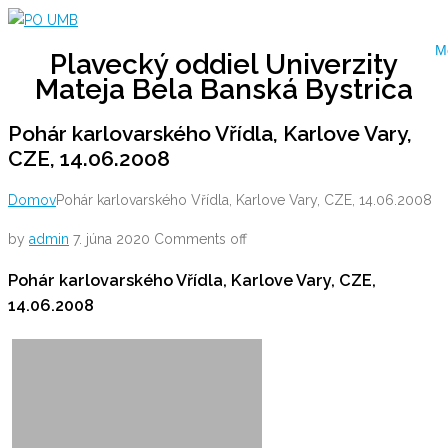
Skip
to
M
Plavecký oddiel Univerzity
content
Mateja Bela Banská Bystrica
Pohár karlovarského Vřídla, Karlove Vary,
CZE, 14.06.2008
Domov
Pohár karlovarského Vřídla, Karlove Vary, CZE, 14.06.2008
by
admin
7. júna 2020
Comments off
Pohár karlovarského Vřídla, Karlove Vary, CZE,
14.06.2008