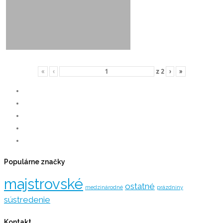
«
‹
z
2
›
»
Populárne značky
majstrovské
ostatné
medzinárodné
prázdniny
sústredenie
Kontakt